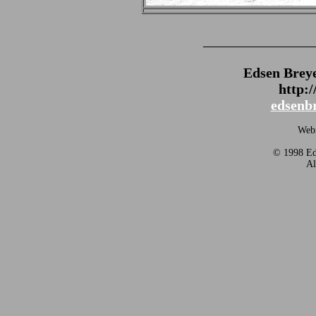
_______________
Edsen Brey
http:
edsenb
Webm
© 1998 Eds
Al