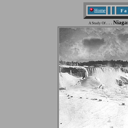
Home
F a n
Niagar
. . .
A Study Of